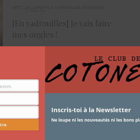
ARTICLES
,
LIFESTYLE
,
VADROUILLES EN AFRIQUE
27 JUIN 2017
[En vadrouilles] Je vais faire
mes ongles !
La vie, le boulot, les sorties … parfois on ne trouve pas
le temps de…
e.com
Inscris-toi à la Newsletter
Ne loupe ni les nouveautés ni les bons pl
tre