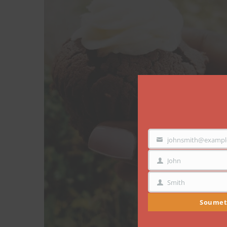
johnsmith@exampl
VOTRE
EMAIL
John
PRÉNOM
Smith
NOM
Soumet