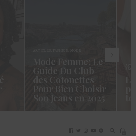
ARTICLES
,
FASHION
,
MODE
Mode Femme: Le
ARTI
Guide Du Club
SECR
é
des Cotonettes
Et
r
Pour Bien Choisir
pa
Son Jeans en 2025
to
oui ça
Coucou les Cotonettes ! Wawww !
Hello
vez
Cela fait tellement longtemps que
momen
j’ai hésité dès la…
j’es
READ MORE →
READ
0