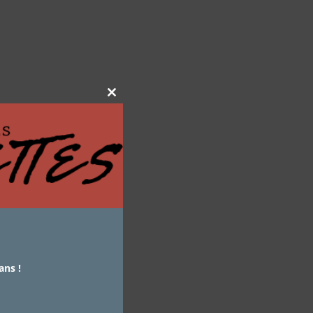
Close
this
module
ans !