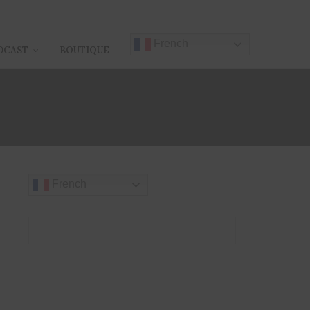
French
DCAST
BOUTIQUE
French