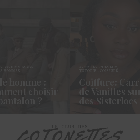
ES
,
FASHION
,
MODE
,
ARTICLES
,
CHEVEUX
,
ES HOMMES
TUTORIEL COIFFURE
e homme :
Coiffure: Carr
ment choisir
de Vanilles su
pantalon ?
des Sisterlocs
es cotonettes, J’espère que
Hello Les Cotonettes, Alors 
lez bien depuis la dernière
fait longtemps, oui vous m’a
’avais promis…
manqué et oui je…
ORE →
READ MORE →