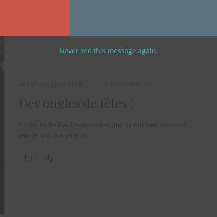
Never see this message again.
ARTICLES
,
LIFESTYLE
28 DÉCEMBRE 2015
Des ongles de fêtes !
Hello, hello J’ai l’impression que ça fait une éternité
que je n’ai pas pris la…