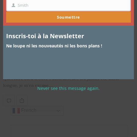
Smith
NOM
Soumettre
Inscris-toi à la Newsletter
LIFESTYLE
,
VADROUILLES EN AFRIQUE
8 FÉVRIER 2016
Ne loupe ni les nouveautés ni les bons plans !
Devinez qui est de retour / Guess
who’s back ?
Quel titre bien trouvé !! Mon absence n’a jamais été aussi
longue, je m’en excuse.…
Never see this message again.
French