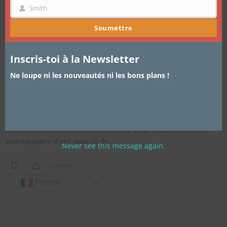
Smith
NOM
Soumettre
Inscris-toi à la Newsletter
ARTICLES
,
CHEVEUX
,
TUTORIEL COIFFURE
22 AVRIL 2016
Ne loupe ni les nouveautés ni les bons plans !
GRWM pour aller voir le spectacle de
Nawell Madani
Hello les cotonettes, comment allez vous ? Samedi dernier
accompagnée d’une amie et de…
Never see this message again.
1 SHARES
French