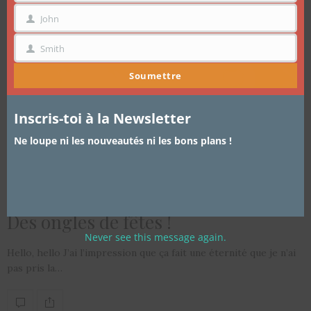
John
PRÉNOM
Smith
NOM
Soumettre
Inscris-toi à la Newsletter
Ne loupe ni les nouveautés ni les bons plans !
ARTICLES
,
LIFESTYLE
28 DÉCEMBRE 2015
Des ongles de fêtes !
Never see this message again.
Hello, hello J’ai l’impression que ça fait une éternité que je n’ai
pas pris la…