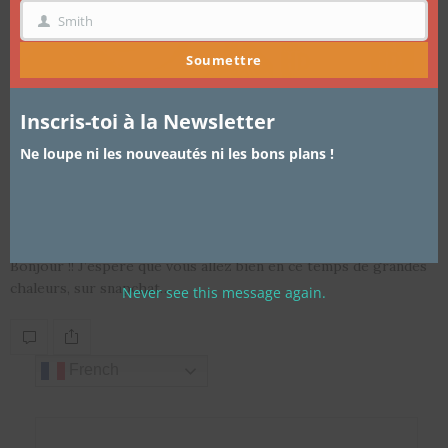
Smith
NOM
Soumettre
Inscris-toi à la Newsletter
BEAUTÉ
9 DÉCEMBRE 2015
Ne loupe ni les nouveautés ni les bons plans !
DEMO/REVUE – ULTRA HD Make-up
For Ever
Bonjour !! J’espère que vous allez bien en ce temps de grandes
chaleurs, sur snapchat…
Never see this message again.
French