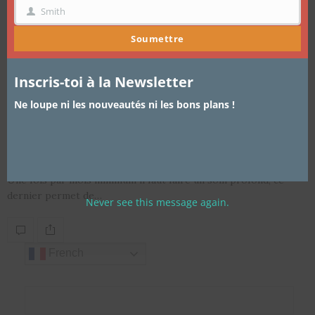
Smith
NOM
Soumettre
Inscris-toi à la Newsletter
ARTICLES
,
CHEVEUX
,
TRUCS ET ASTUCES
2 MARS 2014
Ne loupe ni les nouveautés ni les bons plans !
Transformer son conditionner en
DEEP conditionner
Une fois par mois minimum il faut faire un soin profond, ce
dernier permet de…
Never see this message again.
French