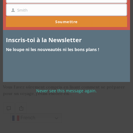
Smith
NOM
Soumettre
Inscris-toi à la Newsletter
Ne loupe ni les nouveautés ni les bons plans !
ARTICLES
,
LIFESTYLE
,
VADROUILLES EN AFRIQUE
12 OCTOBRE 2017
Voyage – Vadrouilles entre amis à
Marrakech
Vous l’avez sûrement compris en lisant comment se préparer
Never see this message again.
pour un voyage, j’étais encore en…
French