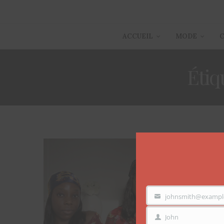
ACCUEIL
MODE
Étiq
johnsmith@exampl
VOTRE
EMAIL
John
PRÉNOM