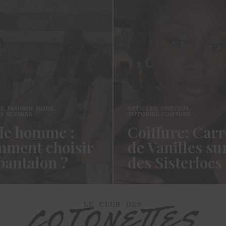
ES
,
FASHION
,
MODE
,
ARTICLES
,
CHEVEUX
,
ES HOMMES
TUTORIEL COIFFURE
e homme :
Coiffure: Carr
ment choisir
de Vanilles su
pantalon ?
des Sisterlocs
es cotonettes, J’espère que
Hello Les Cotonettes, Alors 
lez bien depuis la dernière
fait longtemps, oui vous m’a
’avais promis…
manqué et oui je…
ORE →
READ MORE →