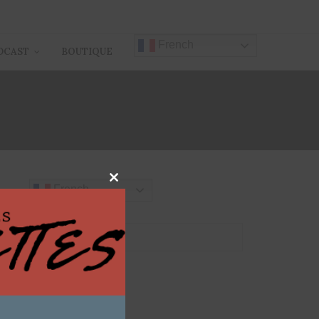
French
DCAST
BOUTIQUE
ANNA
Close
French
this
module