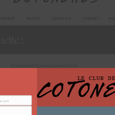
CHEVEUX
BEAUTÉ
LIFESTYLE
CUISINE
PO
uette :
MAQUILLAGE RIH
ARTICLES
,
BEAUTÉ
,
MAQUILLAGE PAR ÉTAPE
28 JUIN 2017
Pensées sombres – Wild
Thoughts Makeup inspiration
for WOC – 2 looks
e.com
L’autre soir, lors de ma balade nocturne sur twitter, je
suis tombée sur le quatre photos…