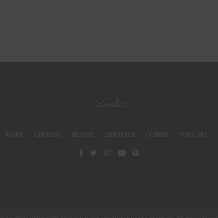
MODE
CHEVEUX
BEAUTÉ
LIFESTYLE
CUISINE
PODCAST
© Le Club des Cotonettes - Copyrights 2013 ©