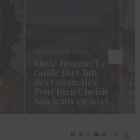
ARTICLES
,
FASHION
,
MODE
Mode Femme: Le
ARTI
Guide Du Club
SECR
é
des Cotonettes
Et
r
Pour Bien Choisir
pa
Son Jeans en 2025
to
oui ça
Coucou les Cotonettes ! Wawww !
Hello
vez
Cela fait tellement longtemps que
momen
j’ai hésité dès la…
j’es
READ MORE →
READ
0