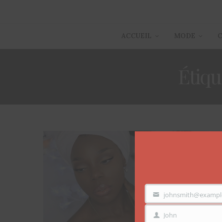
ACCUEIL
MODE
Étiqu
johnsmith@exampl
VOTRE
EMAIL
John
PRÉNOM