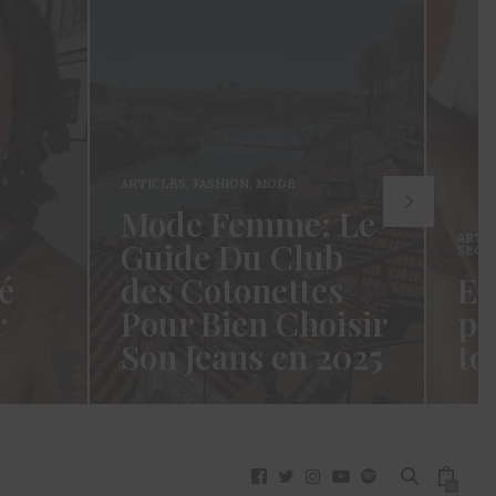
ARTICLES
,
FASHION
,
MODE
Mode Femme: Le
ARTI
Guide Du Club
SECR
é
des Cotonettes
Et
r
Pour Bien Choisir
pa
Son Jeans en 2025
to
oui ça
Coucou les Cotonettes ! Wawww !
Hello
vez
Cela fait tellement longtemps que
momen
j’ai hésité dès la…
j’es
READ MORE →
READ
0