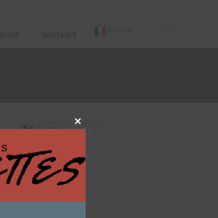
French
DCAST
BOUTIQUE
 ARIE
Close
French
this
module