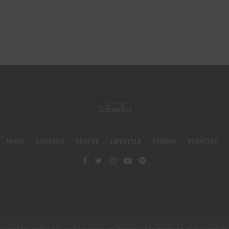
MODE
CHEVEUX
BEAUTÉ
LIFESTYLE
CUISINE
PODCAST
© Le Club des Cotonettes - Copyrights 2013 ©