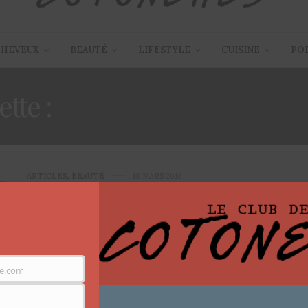
CHEVEUX
BEAUTÉ
LIFESTYLE
CUISINE
PO
ette :
MAQUILLAGE INDIA
ARTICLES
,
BEAUTÉ
18 MARS 2016
India Arie Makeup Tutorial
collaboration avec l’américaine
Jackie Aina & Nabela Noor
e.com
Hello, les filles, Je profite de mon ment de stress pour
commencer à rédiger mon…