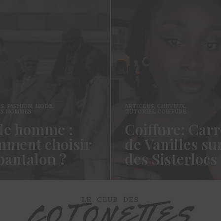
ES
,
FASHION
,
MODE
,
ARTICLES
,
CHEVEUX
,
ES HOMMES
TUTORIEL COIFFURE
e homme :
Coiffure: Carr
ment choisir
de Vanilles su
pantalon ?
des Sisterlocs
es cotonettes, J’espère que
Hello Les Cotonettes, Alors 
lez bien depuis la dernière
fait longtemps, oui vous m’a
’avais promis…
manqué et oui je…
ORE →
READ MORE →