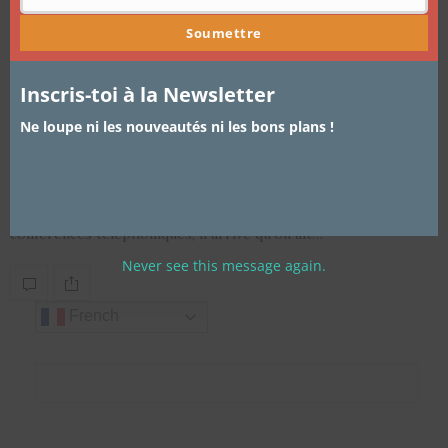
Soumettre
Inscris-toi à la Newsletter
ARTICLES
,
LIFESTYLE
,
VADROUILLES EN AFRIQUE
12 SEPTEMBRE 2017
Bons Plans à Douala – Manger sain
Ne loupe ni les nouveautés ni les bons plans !
au bureau
Entre deux réunions, un rapport à rendre et plusieurs
conférences téléphoniques, il arrive qu’on ait…
Never see this message again.
French