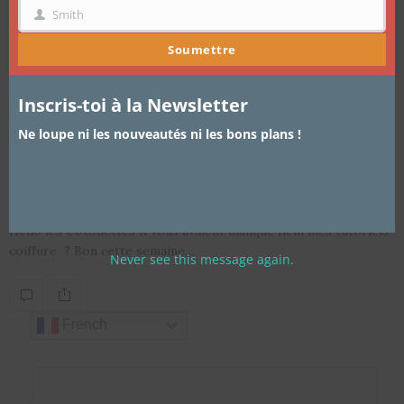
Smith
NOM
Soumettre
Inscris-toi à la Newsletter
ARTICLES
,
CHEVEUX
,
TUTORIEL COIFFURE
2 OCTOBRE 2015
Ne loupe ni les nouveautés ni les bons plans !
Realiser de magnifiques vanilles en
moins d’une heure
Hello les Cotonettes Il vous avaient manqué hein mes tutoriels
coiffure ? Bon cette semaine…
Never see this message again.
French