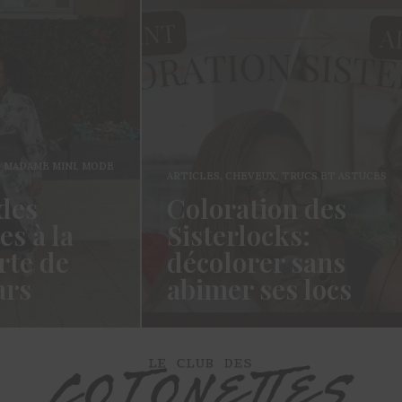
CLES
,
CHEVEUX
,
TRUCS ET ASTUCES
ARTICLES
,
FASHION
,
MODE
,
loration des
POUR LES HOMMES
sterlocks:
Mode homme
colorer sans
Comment cho
imer ses locs
un pantalon 
o les Cotonettes, depuis que je
Hello les cotonettes, J’es
 repassée au naturel- et meme
vous allez bien depuis la 
t – j’ai…
fois ! J’avais promis…
D MORE →
READ MORE →