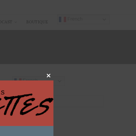
French
DCAST
BOUTIQUE
EK
Close
French
this
module