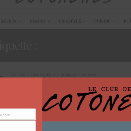
CHEVEUX
BEAUTÉ
LIFESTYLE
CUISINE
PO
iquette :
MA PÉPÉ ON FLE
ARTICLES
,
BEAUTÉ
,
TOUT SUR MES EXTENSIONS
9 MARS 2017
Parce que mes extensions le
valent bien !
Cette année, j’ai décidé de partager davantage, je vous
e.com
parlerai plus souvent des sites internet…