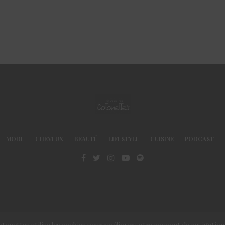
MODE
CHEVEUX
BEAUTÉ
LIFESTYLE
CUISINE
PODCAST
© Le Club des Cotonettes - Copyrights 2013 ©