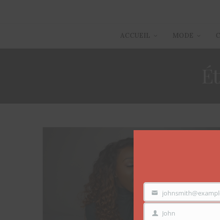
ACCUEIL
MODE
Ét
johnsmith@exampl
VOTRE
EMAIL
John
PRÉNOM