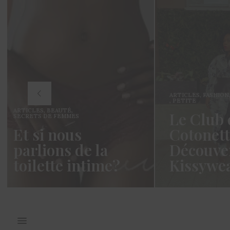
ARTICLES
,
FASHION
,
MADAME MINI
,
MODE
,
PETITE
ARTI
Le Club des
Co
Cotonettes à la
Si
Découverte de
dé
e?
Kissywears
ab
ait un
Coucou les Cotonettes, Oui je sais
Hell
 la vie…
cela fait un long moment que je vous
suis
avais…
avan
READ MORE →
REA