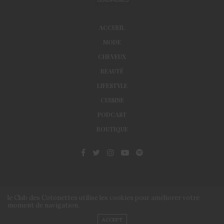
ACCUEIL
MODE
CHEVEUX
BEAUTÉ
LIFESTYLE
CUISINE
PODCAST
BOUTIQUE
le Club des Cotonettes utilise les cookies pour améliorer votre
moment de navigation.
© Le Club des Cotonettes - Copyrights 2013 ©
ACCEPT