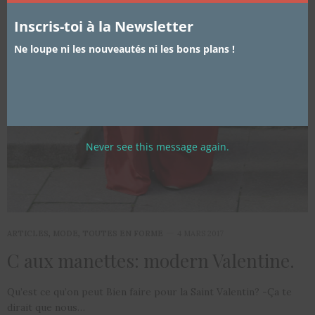
Inscris-toi à la Newsletter
Ne loupe ni les nouveautés ni les bons plans !
Never see this message again.
ARTICLES
,
MODE
,
TOUTES EN FORME
4 MARS 2017
C aux manettes: modern Valentine.
Qu’est ce qu’on peut Bien faire pour la Saint Valentin? -Ça te
dirait que nous…