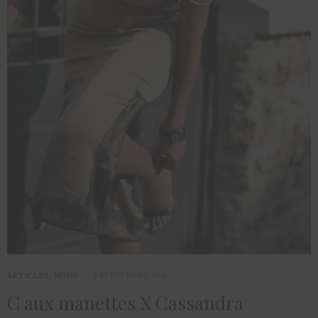
ARTICLES
,
MODE
3 SEPTEMBRE 2016
C aux manettes X Cassandra