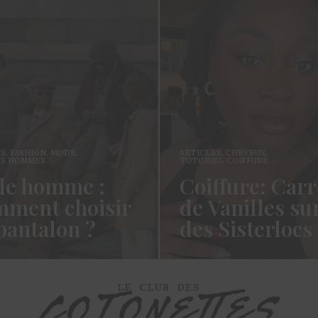
ES
,
FASHION
,
MODE
,
ARTICLES
,
CHEVEUX
,
ES HOMMES
TUTORIEL COIFFURE
e homme :
Coiffure: Carr
ment choisir
de Vanilles su
pantalon ?
des Sisterlocs
es cotonettes, J’espère que
Hello Les Cotonettes, Alors 
lez bien depuis la dernière
fait longtemps, oui vous m’a
’avais promis…
manqué et oui je…
ORE →
READ MORE →