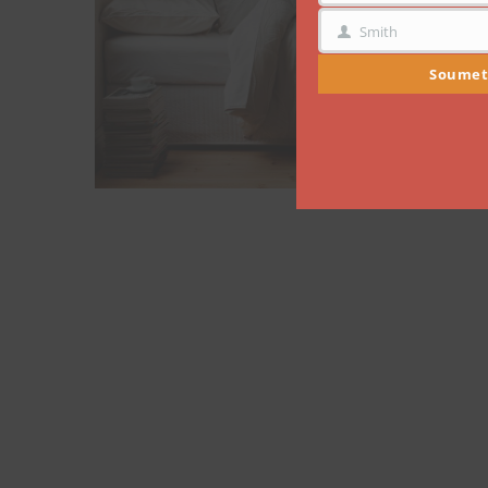
Smith
NOM
Soumet