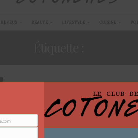
CHEVEUX
BEAUTÉ
LIFESTYLE
CUISINE
PO
Étiquette :
LIT
ARTICLES
,
LIFESTYLE
11 JUILLET 2017
Décoration – Refaire sa
e.com
chambre grâce à Pinterest