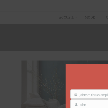
ACCUEIL
MODE
johnsmith@exampl
VOTRE
EMAIL
John
PRÉNOM