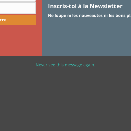
« Comme on fait son lit on se couche » C’est une
Inscris-toi à la Newsletter
expression que mon père m’a…
Ne loupe ni les nouveautés ni les bons pl
tre
Never see this message again.