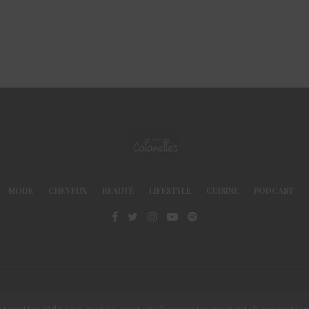
MODE
CHEVEUX
BEAUTÉ
LIFESTYLE
CUISINE
PODCAST
© Le Club des Cotonettes - Copyrights 2013 ©