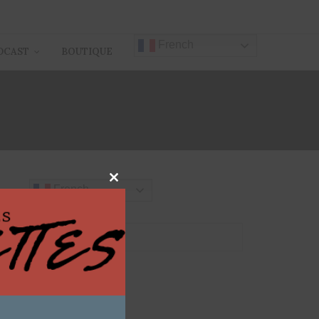
French
DCAST
BOUTIQUE
Close
French
this
module