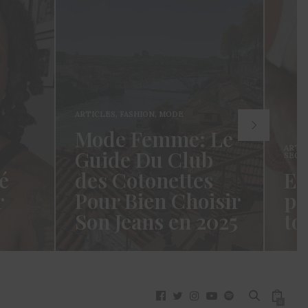
ARTICLES
,
FASHION
,
MODE
Mode Femme: Le
ARTI
Guide Du Club
SECR
é
des Cotonettes
Et
r
Pour Bien Choisir
pa
Son Jeans en 2025
to
oui ça
Coucou les Cotonettes ! Wawww !
Hello
vez
Cela fait tellement longtemps que
momen
j’ai hésité dès la…
j’es
READ MORE →
READ
0