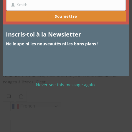
Smith
NOM
Soumettre
Inscris-toi à la Newsletter
ARTICLES
,
REVUE DE PRODUITS MAQUILLAGE
23 SEPTEMBRE 2016
Ne loupe ni les nouveautés ni les bons plans !
Lipstain LASplash ColorPop L.A
Girls ce qu’ils valent réellement
Hello les Cotonettes, vous le savez je suis une obsédée de
rouges à lèvres. C’est…
Never see this message again.
French