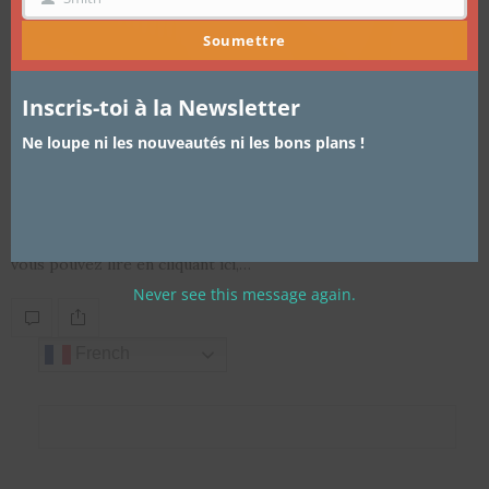
NOM
Soumettre
Inscris-toi à la Newsletter
Ne loupe ni les nouveautés ni les bons plans !
ARTICLES
,
TRUCS ET ASTUCES
26 SEPTEMBRE 2013
Demeler ses cheveux: les bons outils
Après l’article sur comment démêler ses cheveux crépus que
vous pouvez lire en cliquant ici,…
Never see this message again.
French