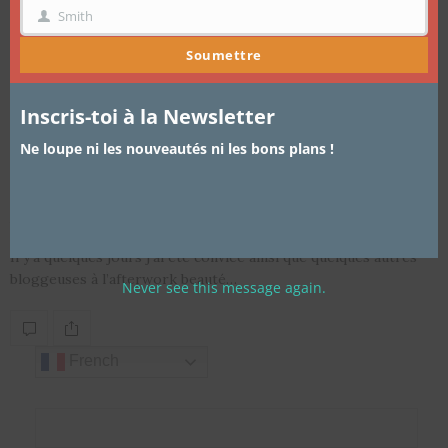
Smith
NOM
Soumettre
Inscris-toi à la Newsletter
Ne loupe ni les nouveautés ni les bons plans !
ARTICLES
,
EVÈNEMENTS
4 AVRIL 2014
Afterwork Beauté Lascad
Il y’a quelques jours j’ai été conviée ainsi que quelques autres
bloggeuses à l’afterwork beauté…
Never see this message again.
French