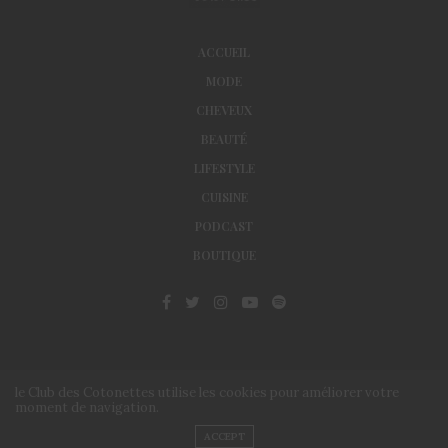
ACCUEIL
MODE
CHEVEUX
BEAUTÉ
LIFESTYLE
CUISINE
PODCAST
BOUTIQUE
le Club des Cotonettes utilise les cookies pour améliorer votre
moment de navigation.
© Le Club des Cotonettes - Copyrights 2013 ©
ACCEPT