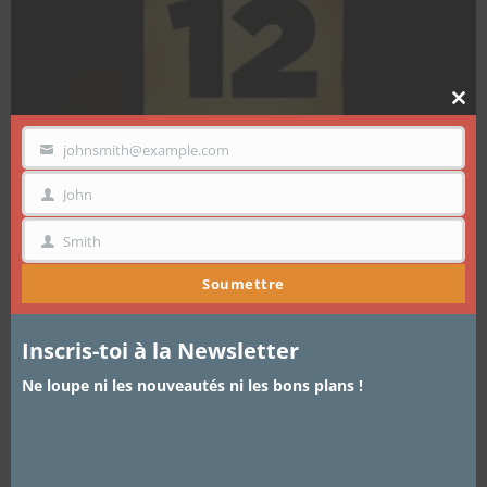
Clo
thi
mo
johnsmith@example.com
VOTRE
EMAIL
John
PRÉNOM
Smith
NOM
Soumettre
Inscris-toi à la Newsletter
Ne loupe ni les nouveautés ni les bons plans !