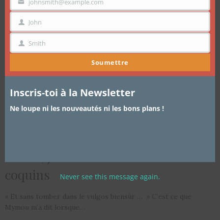
mo
johnsmith@example.com
VOTRE
EMAIL
John
PRÉNOM
Smith
NOM
Soumettre
Inscris-toi à la Newsletter
Ne loupe ni les nouveautés ni les bons plans !
ARTICLES
,
LIFESTYLE
,
SECRETS DE FEMMES
16 JUIN 2015
Plaisir, jeux et autres secrets
coquins
Never see this message again.
« Et sans tomber dans le vulgos biensûr … » C’est ce que
Mymou m’a dit lorsque…