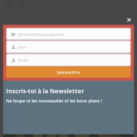
Clo
thi
mo
johnsmith@example.com
VOTRE
EMAIL
John
PRÉNOM
Smith
NOM
Soumettre
Inscris-toi à la Newsletter
Ne loupe ni les nouveautés ni les bons plans !