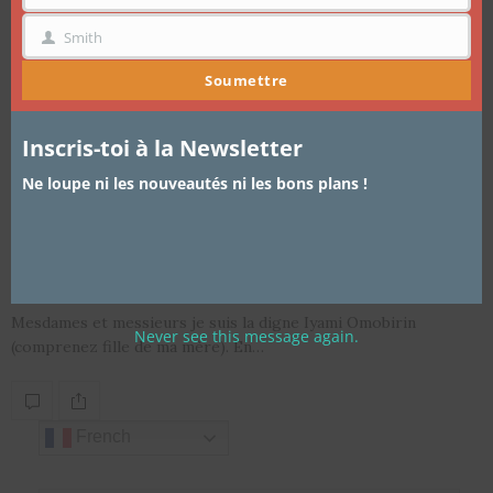
Smith
NOM
Soumettre
Inscris-toi à la Newsletter
Ne loupe ni les nouveautés ni les bons plans !
ARTICLES
,
LIFESTYLE
1 JUIN 2015
Nollywood fait son cinéma … à Paris
!
Mesdames et messieurs je suis la digne Iyami Omobirin
Never see this message again.
(comprenez fille de ma mère). En…
French