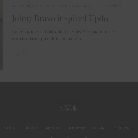
ARTICLES
,
CHEVEUX
,
TUTORIEL COIFFURE
12 AOÛT 2013
Johny Bravo inspired Updo
En ce moment, il fait chaud, je fais énormément de
sport je transpire donc beaucoup…
MODE
CHEVEUX
BEAUTÉ
LIFESTYLE
CUISINE
PODCAST