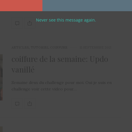
Il y a quelques mois déja que je suis devenue l’heureuse
propriétaire d’un objet qui…
Never see this message again.
ARTICLES
,
TUTORIEL COIFFURE
15 SEPTEMBRE 2013
coiffure de la semaine: Updo
vanillé
Semaine deux du challenge pour moi. Oui je suis en
challenge voir cette video pour…