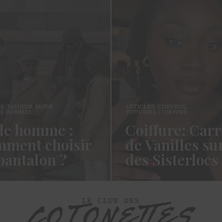
ES
,
FASHION
,
MODE
,
ARTICLES
,
CHEVEUX
,
ES HOMMES
TUTORIEL COIFFURE
e homme :
Coiffure: Carr
ment choisir
de Vanilles su
pantalon ?
des Sisterlocs
es cotonettes, J’espère que
Hello Les Cotonettes, Alors 
lez bien depuis la dernière
fait longtemps, oui vous m’a
’avais promis…
manqué et oui je…
ORE →
READ MORE →