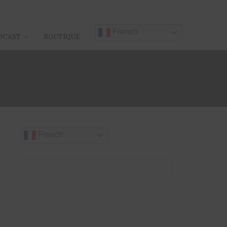
French
DCAST
BOUTIQUE
French