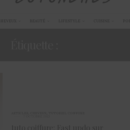
CHEVEUX
BEAUTÉ
LIFESTYLE
CUISINE
PO
Étiquette :
HAIRSTYLE
ARTICLES
,
CHEVEUX
,
TUTORIEL COIFFURE
7 OCTOBRE 2013
tuto coiffure: Fast updo sur