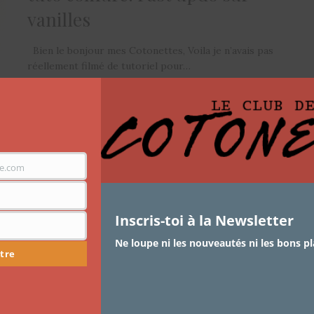
vanilles
Bien le bonjour mes Cotonettes, Voila je n’avais pas
réellement filmé de tutoriel pour…
e.com
Inscris-toi à la Newsletter
Ne loupe ni les nouveautés ni les bons pl
tre
ARTICLES
,
CHEVEUX
,
REVUE DE PRODUITS CAPILLAIRES
22 SEPTEMBRE 2013
Revue: Le Huetiful Steamer