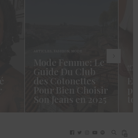
ARTICLES
,
FASHION
,
MODE
Mode Femme: Le
ARTI
Guide Du Club
SECR
é
des Cotonettes
Et
r
Pour Bien Choisir
pa
Son Jeans en 2025
to
oui ça
Coucou les Cotonettes ! Wawww !
Hello
vez
Cela fait tellement longtemps que
momen
j’ai hésité dès la…
j’es
READ MORE →
READ
0