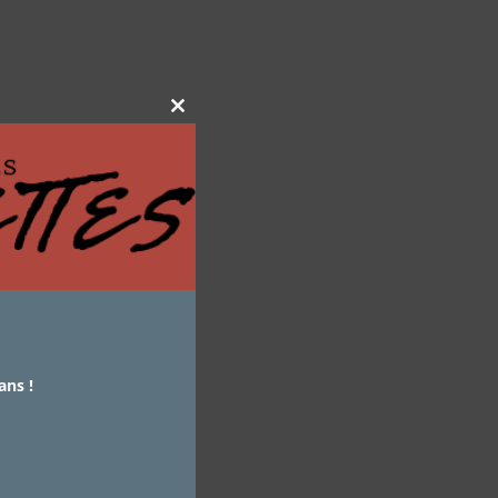
Close
this
module
ans !