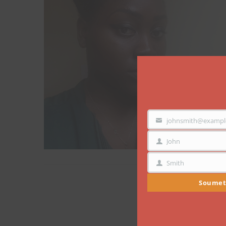
johnsmith@exampl
VOTRE
EMAIL
John
PRÉNOM
Smith
NOM
Soumet