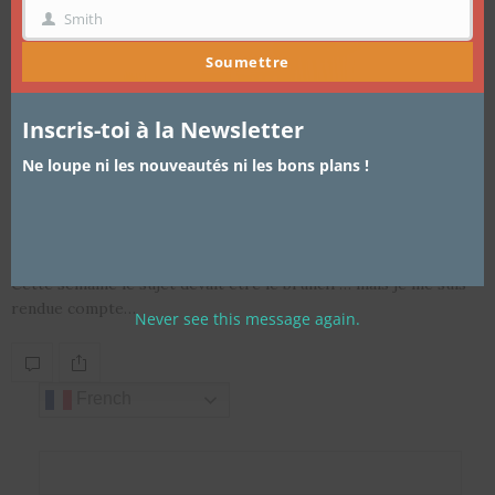
Smith
NOM
Soumettre
Inscris-toi à la Newsletter
ARTICLES
24 JANVIER 2015
Ne loupe ni les nouveautés ni les bons plans !
Nos dégustations entre amis, ces
moments gourmands …
Cette semaine le sujet devait être le brunch … mais je me suis
rendue compte…
Never see this message again.
French