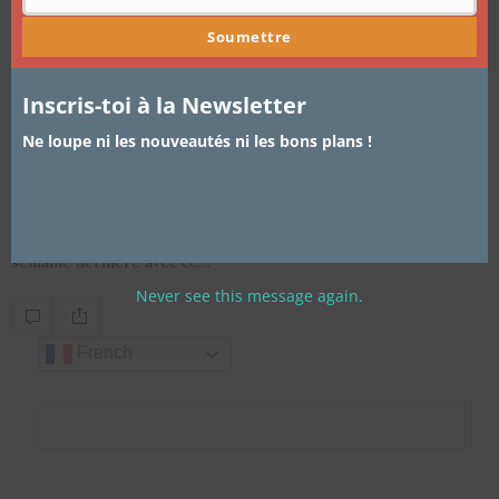
Soumettre
Inscris-toi à la Newsletter
BEAUTÉ
28 SEPTEMBRE 2016
Maquillage d’automne, porter des
Ne loupe ni les nouveautés ni les bons plans !
couleurs sombres
Bonjour les filles !! Les hostilités automnales on été ouvertes la
semaine dernière avec ce…
Never see this message again.
French