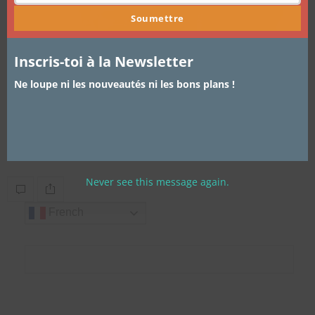
Soumettre
Inscris-toi à la Newsletter
Ne loupe ni les nouveautés ni les bons plans !
ARTICLES
,
TUTORIEL COIFFURE
31 JUILLET 2013
Boucler ses cheveux sans chaleur
Il fait beau il fait chaud et j’ai repris le sport. Résultat en ce…
Never see this message again.
French