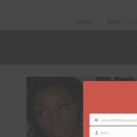
ACCUEIL
MODE
7
johnsmith@exampl
VOTRE
EMAIL
John
PRÉNOM