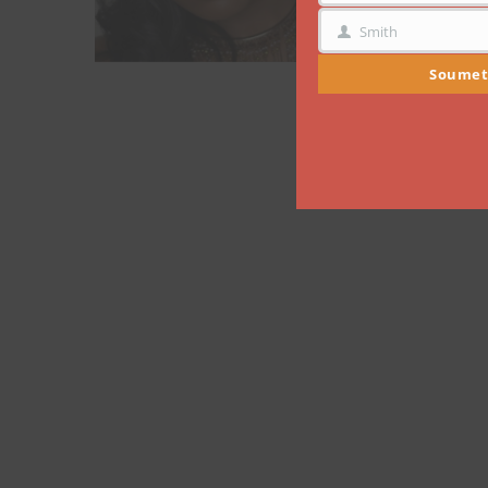
Smith
NOM
Soumet