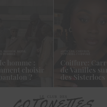
ES
,
FASHION
,
MODE
,
ARTICLES
,
CHEVEUX
,
ES HOMMES
TUTORIEL COIFFURE
e homme :
Coiffure: Carr
ment choisir
de Vanilles su
pantalon ?
des Sisterlocs
es cotonettes, J’espère que
Hello Les Cotonettes, Alors 
lez bien depuis la dernière
fait longtemps, oui vous m’a
’avais promis…
manqué et oui je…
ORE →
READ MORE →