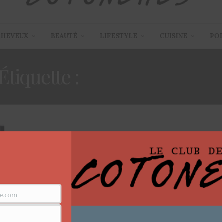
CHEVEUX
BEAUTÉ
LIFESTYLE
CUISINE
PO
Étiquette :
FOND DE TEIN
BEAUTÉ
9 DÉCEMBRE 2015
DEMO/REVUE – ULTRA HD
Make-up For Ever
e.com
Bonjour !! J’espère que vous allez bien en ce temps de
grandes chaleurs, sur snapchat…