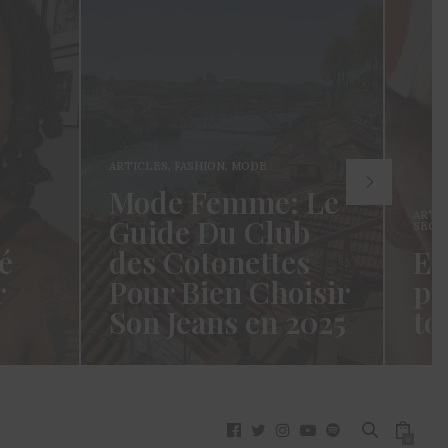
ARTICLES
,
FASHION
,
MODE
Mode Femme: Le
ARTI
Guide Du Club
SECR
é
des Cotonettes
Et
r
Pour Bien Choisir
pa
Son Jeans en 2025
to
oui ça
Coucou les Cotonettes ! Wawww !
Hello
vez
Cela fait tellement longtemps que
momen
j’ai hésité dès la…
j’es
READ MORE →
READ
0