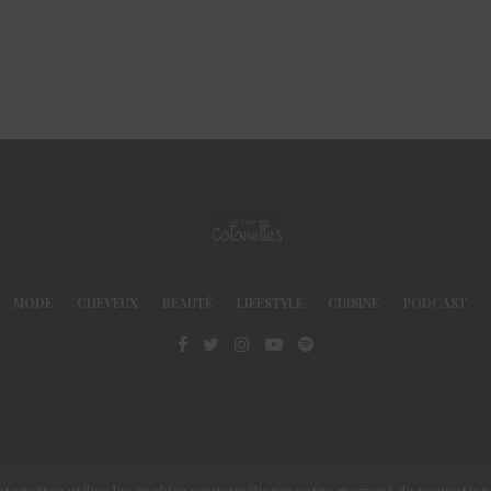
MODE
CHEVEUX
BEAUTÉ
LIFESTYLE
CUISINE
PODCAST
© Le Club des Cotonettes - Copyrights 2013 ©