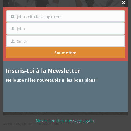
Clo
thi
mo
johnsmith@example.com
VOTRE
EMAIL
John
PRÉNOM
Smith
NOM
Soumettre
Inscris-toi à la Newsletter
Ne loupe ni les nouveautés ni les bons plans !
Never see this message again.
ARTICLES
,
MODE
31 MARS 2016