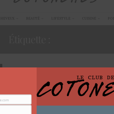
CHEVEUX
BEAUTÉ
LIFESTYLE
CUISINE
PO
Étiquette :
FARENHEIT
e.com
ARTICLES
,
CHEVEUX
,
TUTORIEL COIFFURE
3 AOÛT 2014