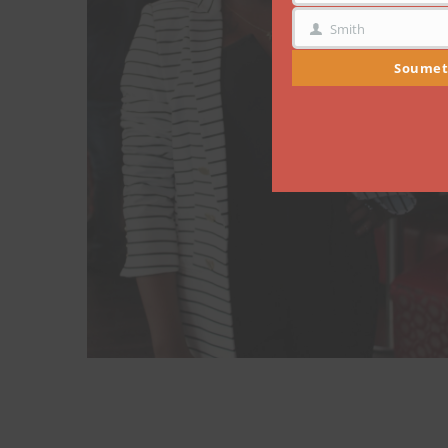
Smith
NOM
Soumet