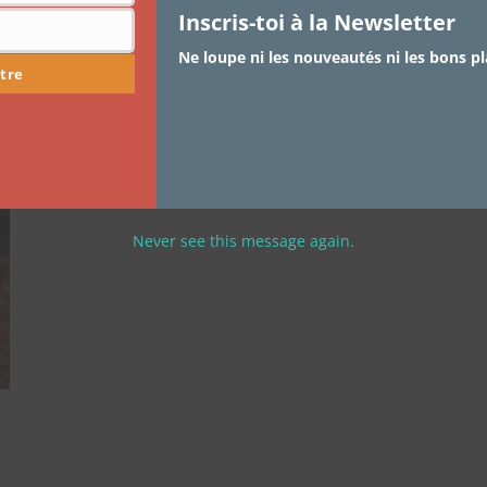
Inscris-toi à la Newsletter
Outfit of a Evening
Ne loupe ni les nouveautés ni les bons pl
tre
Le dernier week end avant que je ne disparaisse, j’étais
invitée à l’afterwork organisé par…
Never see this message again.