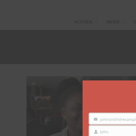
ACCUEIL
MODE
johnsmith@exampl
VOTRE
EMAIL
John
PRÉNOM