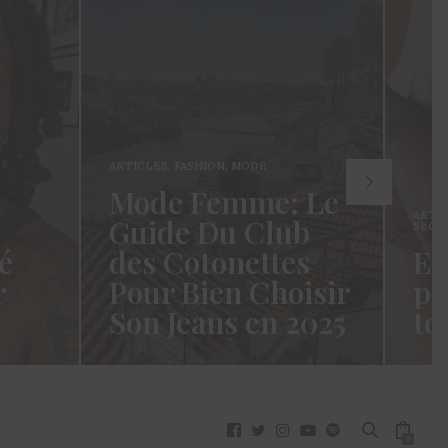
ARTICLES
,
FASHION
,
MODE
Mode Femme: Le
ARTI
Guide Du Club
SECR
é
des Cotonettes
Et
r
Pour Bien Choisir
pa
Son Jeans en 2025
to
oui ça
Coucou les Cotonettes ! Wawww !
Hello
vez
Cela fait tellement longtemps que
momen
j’ai hésité dès la…
j’es
READ MORE →
READ
0