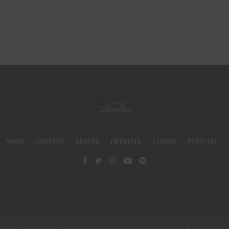
MODE
CHEVEUX
BEAUTÉ
LIFESTYLE
CUISINE
PODCAST
© Le Club des Cotonettes - Copyrights 2013 ©