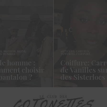
ES
,
FASHION
,
MODE
,
ARTICLES
,
CHEVEUX
,
ES HOMMES
TUTORIEL COIFFURE
e homme :
Coiffure: Carr
ment choisir
de Vanilles su
pantalon ?
des Sisterlocs
es cotonettes, J’espère que
Hello Les Cotonettes, Alors 
lez bien depuis la dernière
fait longtemps, oui vous m’a
’avais promis…
manqué et oui je…
ORE →
READ MORE →