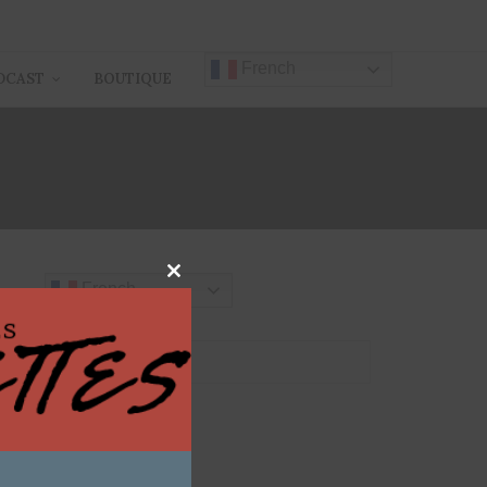
French
DCAST
BOUTIQUE
Close
French
this
module