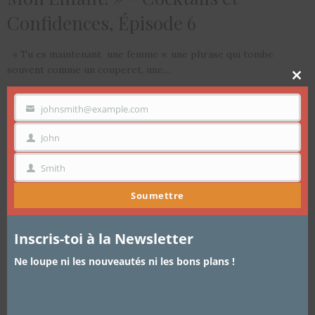
Confidences, Épisode 6
« Tu es maintenant une femme »: une phrase qui tombe
souvent comme un couperet, une…
Clo
thi
mo
johnsmith@example.com
VOTRE
EMAIL
John
PRÉNOM
Smith
NOM
Soumettre
Inscris-toi à la Newsletter
Ne loupe ni les nouveautés ni les bons plans !