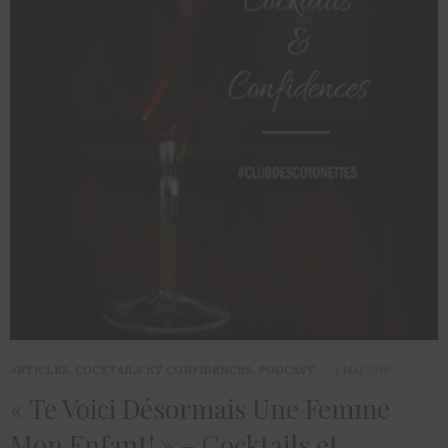
ARTICLES
,
COCKTAILS ET CONFIDENCES
,
PODCAST
1 MAI 2019
« Te Voici Désormais Une Femme
Mon Enfant! » – Cocktails et