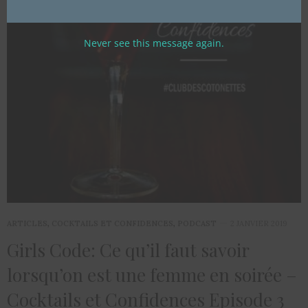
Never see this message again.
ARTICLES
,
COCKTAILS ET CONFIDENCES
,
PODCAST
2 JANVIER 2019
Girls Code: Ce qu’il faut savoir
lorsqu’on est une femme en soirée –
Cocktails et Confidences Episode 3