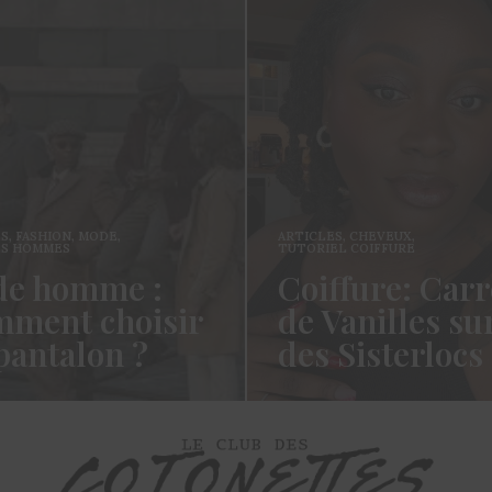
ES
,
FASHION
,
MODE
,
ARTICLES
,
CHEVEUX
,
ES HOMMES
TUTORIEL COIFFURE
e homme :
Coiffure: Carr
ment choisir
de Vanilles su
pantalon ?
des Sisterlocs
es cotonettes, J’espère que
Hello Les Cotonettes, Alors 
lez bien depuis la dernière
fait longtemps, oui vous m’a
’avais promis…
manqué et oui je…
ORE →
READ MORE →