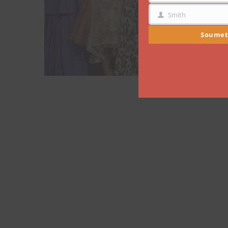
Smith
NOM
Soumet