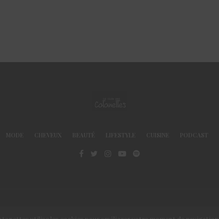
MODE
CHEVEUX
BEAUTÉ
LIFESTYLE
CUISINE
PODCAST
© Le Club des Cotonettes - Copyrights 2013 ©