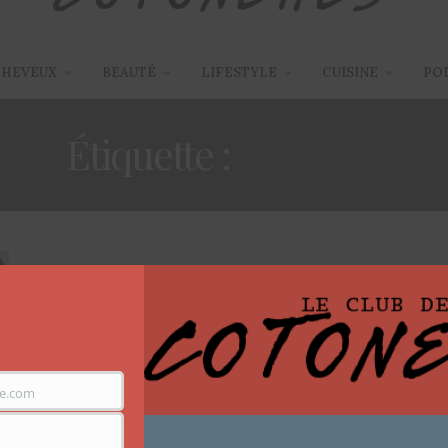
CHEVEUX
BEAUTÉ
LIFESTYLE
CUISINE
PO
Étiquette :
ETHNIK
ARTICLES
,
FILMS / SÉRIES TV
8 AVRIL 2014
An African City: la série
e.com
Découvrez An African City, une web série retraçant les
péripéties de cinq amies de retour au pays.