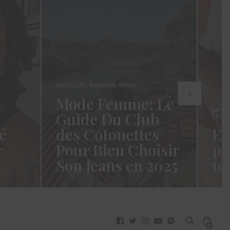
ARTICLES
,
FASHION
,
MODE
Mode Femme: Le
ARTI
Guide Du Club
SECR
é
des Cotonettes
Et
r
Pour Bien Choisir
pa
Son Jeans en 2025
to
oui ça
Coucou les Cotonettes ! Wawww !
Hello
vez
Cela fait tellement longtemps que
momen
j’ai hésité dès la…
j’es
READ MORE →
READ
0