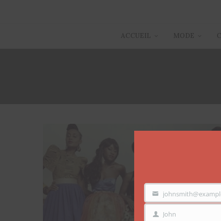
ACCUEIL
MODE
johnsmith@exampl
VOTRE
EMAIL
John
PRÉNOM