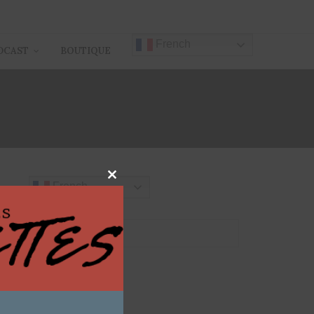
French
DCAST
BOUTIQUE
Close
French
this
module