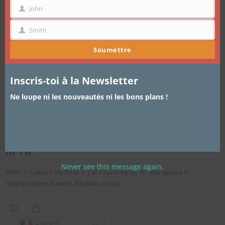
John
PRÉNOM
Smith
NOM
Soumettre
Inscris-toi à la Newsletter
ARTICLES
,
SECRETS DE FEMMES
14 OCTOBRE 2016
Ne loupe ni les nouveautés ni les bons plans !
October Pink: Mammographie,
quand un examen peut vous sauver
la vie
Never see this message again.
1999, « Cancer du Sein », j’ai exactement 10 ans quand le
diagnostique tombe. Maman, oui la…
French