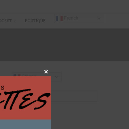
French
DCAST
BOUTIQUE
Close
French
this
module