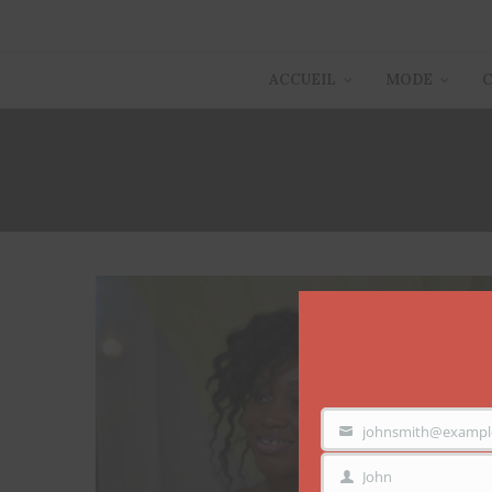
ACCUEIL
MODE
johnsmith@exampl
VOTRE
EMAIL
John
PRÉNOM