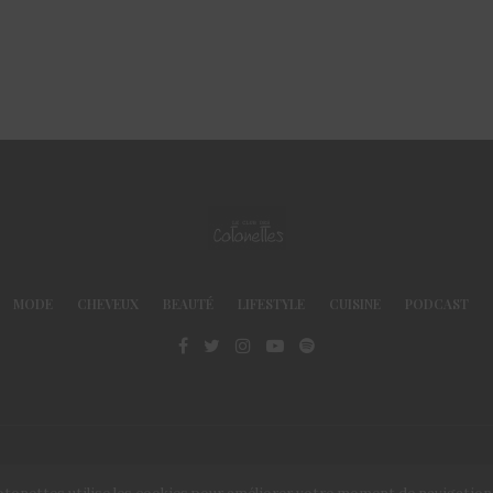
MODE
CHEVEUX
BEAUTÉ
LIFESTYLE
CUISINE
PODCAST
© Le Club des Cotonettes - Copyrights 2013 ©