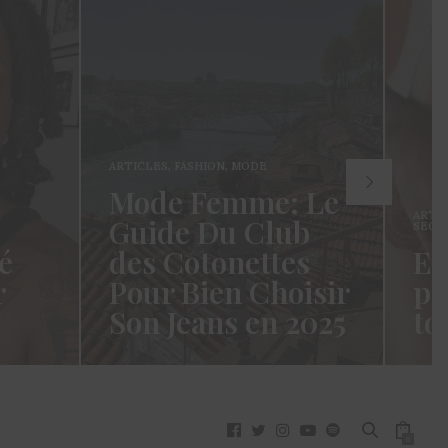
ARTICLES
,
FASHION
,
MODE
Mode Femme: Le
ARTI
Guide Du Club
SECR
é
des Cotonettes
Et
r
Pour Bien Choisir
pa
Son Jeans en 2025
to
oui ça
Coucou les Cotonettes ! Wawww !
Hello
vez
Cela fait tellement longtemps que
momen
j’ai hésité dès la…
j’es
READ MORE →
READ
0