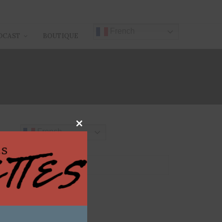
French
DCAST
BOUTIQUE
EUX
Close
French
this
module