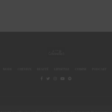
MODE
CHEVEUX
BEAUTÉ
LIFESTYLE
CUISINE
PODCAST
© Le Club des Cotonettes - Copyrights 2013 ©