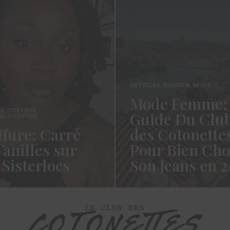
ARTICLES
,
FASHION
,
MODE
Mode Femme:
ES
,
CHEVEUX
,
Guide Du Clu
EL COIFFURE
ffure: Carré
des Cotonette
Vanilles sur
Pour Bien Cho
 Sisterlocs
Son Jeans en 
es Cotonettes, Alors oui ça
Coucou les Cotonettes ! Wa
ngtemps, oui vous m’avez
Cela fait tellement longtemp
et oui je…
j’ai hésité dès la…
ORE →
READ MORE →