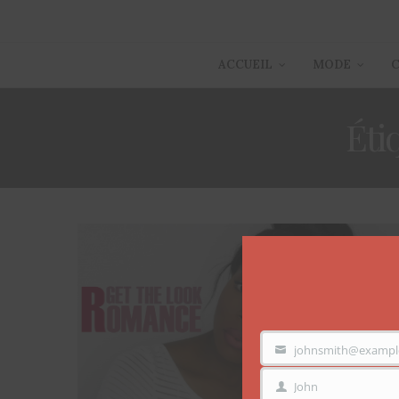
ACCUEIL
MODE
Éti
johnsmith@exampl
VOTRE
EMAIL
John
PRÉNOM