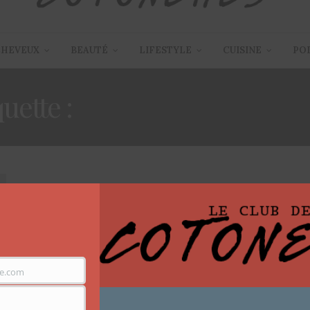
CHEVEUX
BEAUTÉ
LIFESTYLE
CUISINE
PO
quette :
DINER EN AMOUR
ARTICLES
,
BEAUTÉ
17 MAI 2015
Maquillage romantique pour
un diner avec chéri
Bonjour à toutes, Cette semaine je vous propose un
e.com
tutoriel que chacune de vous peut…