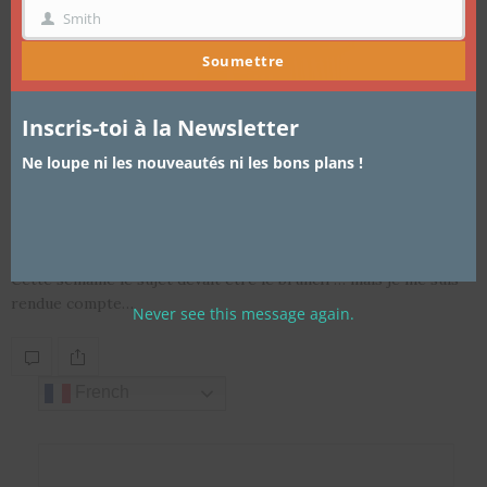
Smith
NOM
Soumettre
Inscris-toi à la Newsletter
ARTICLES
24 JANVIER 2015
Ne loupe ni les nouveautés ni les bons plans !
Nos dégustations entre amis, ces
moments gourmands …
Cette semaine le sujet devait être le brunch … mais je me suis
rendue compte…
Never see this message again.
French