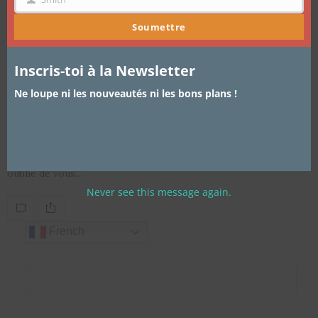
NOM
Soumettre
Inscris-toi à la Newsletter
Ne loupe ni les nouveautés ni les bons plans !
ARTICLES
,
BEAUTÉ
8 SEPTEMBRE 2016
Mes soins de beauté au Cameroun
La rentrée, la fin des vacances, retour du blog j’en ai même
oublié de vous…
Never see this message again.
French