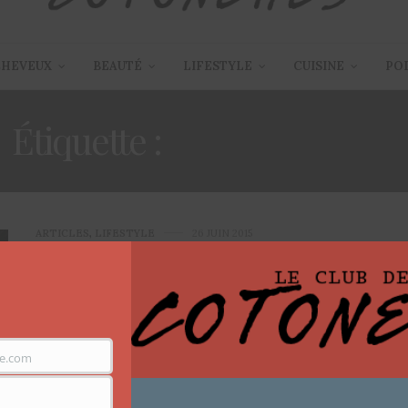
CHEVEUX
BEAUTÉ
LIFESTYLE
CUISINE
PO
Étiquette :
COTONETTES
ARTICLES
,
LIFESTYLE
26 JUIN 2015
Le Club des Cotonettes : 4
jeunes femmes – 1 passion :
VOUS !
e.com
Coucou tout le monde, d’habitude l’article lié à la vidéo
du vendredi c’est celui de…