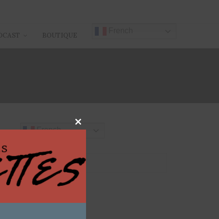
French
DCAST
BOUTIQUE
Close
French
this
module