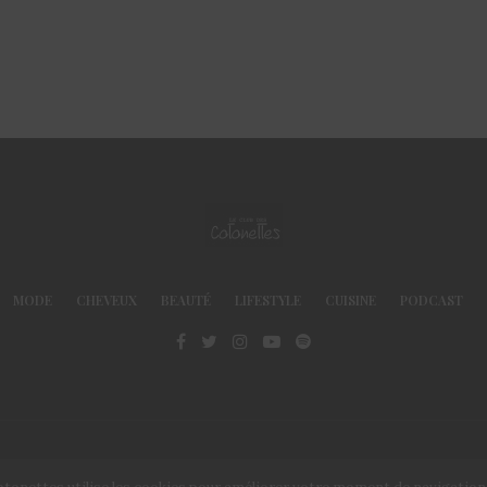
MODE
CHEVEUX
BEAUTÉ
LIFESTYLE
CUISINE
PODCAST
© Le Club des Cotonettes - Copyrights 2013 ©