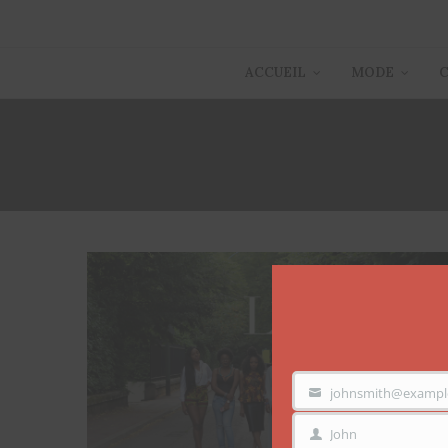
ACCUEIL
MODE
johnsmith@exampl
VOTRE
EMAIL
John
PRÉNOM