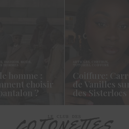
ES
,
FASHION
,
MODE
,
ARTICLES
,
CHEVEUX
,
ES HOMMES
TUTORIEL COIFFURE
e homme :
Coiffure: Carr
ment choisir
de Vanilles su
pantalon ?
des Sisterlocs
es cotonettes, J’espère que
Hello Les Cotonettes, Alors 
lez bien depuis la dernière
fait longtemps, oui vous m’a
’avais promis…
manqué et oui je…
ORE →
READ MORE →