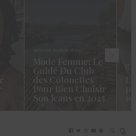
ARTICLES
,
FASHION
,
MODE
Mode Femme: Le
ARTI
Guide Du Club
SECR
é
des Cotonettes
Et
r
Pour Bien Choisir
pa
Son Jeans en 2025
to
oui ça
Coucou les Cotonettes ! Wawww !
Hello
vez
Cela fait tellement longtemps que
momen
j’ai hésité dès la…
j’es
READ MORE →
READ
0