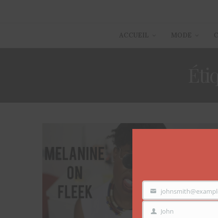
ACCUEIL
MODE
Éti
johnsmith@exampl
VOTRE
EMAIL
John
PRÉNOM