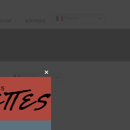
French
DCAST
BOUTIQUE
GER
Close
French
this
module