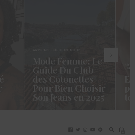
ARTICLES
,
FASHION
,
MODE
Mode Femme: Le
ARTI
Guide Du Club
SECR
é
des Cotonettes
Et
r
Pour Bien Choisir
pa
Son Jeans en 2025
to
oui ça
Coucou les Cotonettes ! Wawww !
Hello
vez
Cela fait tellement longtemps que
momen
j’ai hésité dès la…
j’es
READ MORE →
READ
0