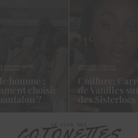
ES
,
FASHION
,
MODE
,
ARTICLES
,
CHEVEUX
,
ES HOMMES
TUTORIEL COIFFURE
e homme :
Coiffure: Carr
ment choisir
de Vanilles su
pantalon ?
des Sisterlocs
es cotonettes, J’espère que
Hello Les Cotonettes, Alors 
lez bien depuis la dernière
fait longtemps, oui vous m’a
’avais promis…
manqué et oui je…
ORE →
READ MORE →