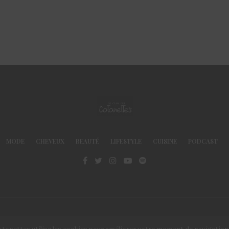
MODE
CHEVEUX
BEAUTÉ
LIFESTYLE
CUISINE
PODCAST
© Le Club des Cotonettes - Copyrights 2013 ©