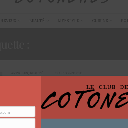
CHEVEUX
BEAUTÉ
LIFESTYLE
CUISINE
PO
quette :
COMMENT CORRI
ARTICLES
,
BEAUTÉ
17 OCTOBRE 2015
Peaux décapées : comment
réussir votre teint ?
Bonjour les filles j’espère que vous allez bien, Je
e.com
manque d’inspiration ces derniers jours et…