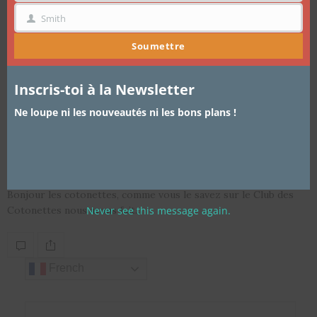
Smith
NOM
Soumettre
Inscris-toi à la Newsletter
Ne loupe ni les nouveautés ni les bons plans !
BEAUTÉ
,
SOINS DE VISAGE
19 FÉVRIER 2016
Peaux noires: Comment éviter les
Taches apres une allergie/irritation
Bonjour les cotonettes, comme vous le savez sur le Club des
Never see this message again.
Cotonettes nous avons fait…
French