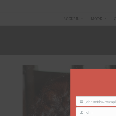
ACCUEIL
MODE
johnsmith@exampl
VOTRE
EMAIL
John
PRÉNOM