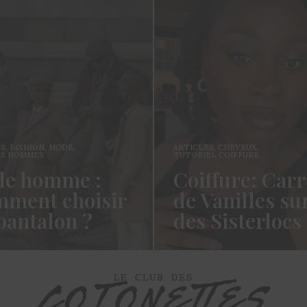
ES
,
FASHION
,
MODE
,
ARTICLES
,
CHEVEUX
,
ES HOMMES
TUTORIEL COIFFURE
e homme :
Coiffure: Carr
ment choisir
de Vanilles su
pantalon ?
des Sisterlocs
es cotonettes, J’espère que
Hello Les Cotonettes, Alors 
lez bien depuis la dernière
fait longtemps, oui vous m’a
’avais promis…
manqué et oui je…
ORE →
READ MORE →