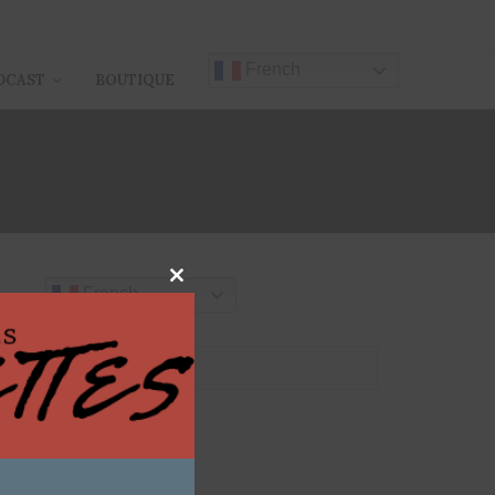
French
DCAST
BOUTIQUE
Close
French
this
module