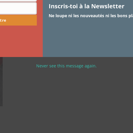
Design essentials, mes cheveux
Inscris-toi à la Newsletter
et le Beyond Colors
Ne loupe ni les nouveautés ni les bons pl
tre
Le salon Beyond Colors a eu lieu la semaine dernière,
c’était l’occasion pour les beautés…
Never see this message again.