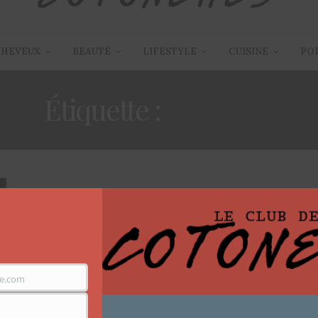
CHEVEUX
BEAUTÉ
LIFESTYLE
CUISINE
PO
Étiquette :
COLORS
e.com
ARTICLES
,
EVÈNEMENTS
15 JUIN 2013