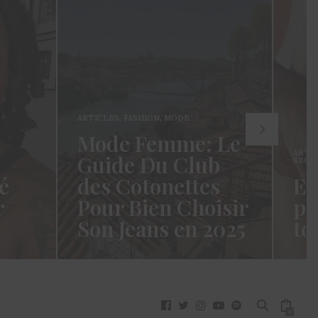
ARTICLES
,
FASHION
,
MODE
Mode Femme: Le
ARTI
Guide Du Club
SECR
é
des Cotonettes
Et
r
Pour Bien Choisir
pa
Son Jeans en 2025
to
oui ça
Coucou les Cotonettes ! Wawww !
Hello
vez
Cela fait tellement longtemps que
momen
j’ai hésité dès la…
j’es
READ MORE →
READ
0