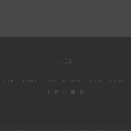
MODE
CHEVEUX
BEAUTÉ
LIFESTYLE
CUISINE
PODCAST
© Le Club des Cotonettes - Copyrights 2013 ©