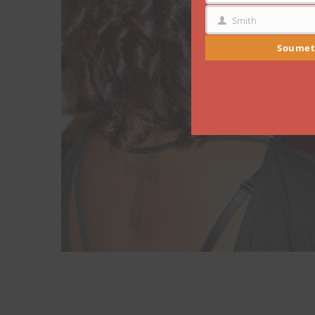
Smith
NOM
Soumet