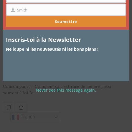
Smith
NOM
Soumettre
Inscris-toi à la Newsletter
Ne loupe ni les nouveautés ni les bons plans !
ARTICLES
,
LIFESTYLE
,
VADROUILLES EN AFRIQUE
5 SEPTEMBRE 2016
[en vadrouilles] Can we chill ?
Lounge et bars à Douala
Coucou par ici ! Comment ça c’est rare de me lire aussi
Never see this message again.
souvent ? lol Je…
French