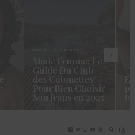
ARTICLES
,
FASHION
,
MODE
Mode Femme: Le
ARTI
Guide Du Club
SECR
é
des Cotonettes
Et
r
Pour Bien Choisir
pa
Son Jeans en 2025
to
oui ça
Coucou les Cotonettes ! Wawww !
Hello
vez
Cela fait tellement longtemps que
momen
j’ai hésité dès la…
j’es
READ MORE →
READ
0