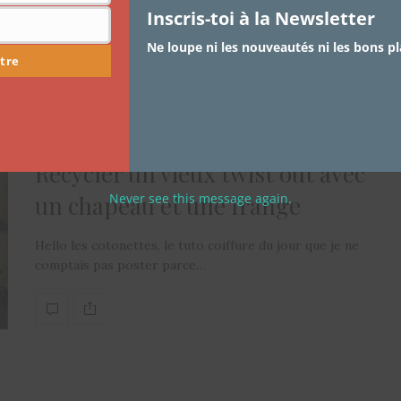
Inscris-toi à la Newsletter
1 SHARES
Ne loupe ni les nouveautés ni les bons pl
tre
ARTICLES
,
CHEVEUX
,
TRUCS ET ASTUCES
,
TUTORIEL COIFFURE
9 OCTOBRE 2013
Recycler un vieux twist out avec
Never see this message again.
un chapeau et une frange
Hello les cotonettes, le tuto coiffure du jour que je ne
comptais pas poster parce…