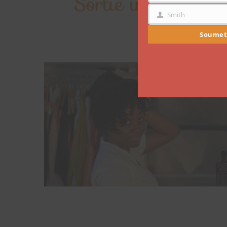
Smith
NOM
Soumet