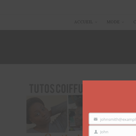
ACCUEIL
MODE
johnsmith@exampl
VOTRE
EMAIL
John
PRÉNOM