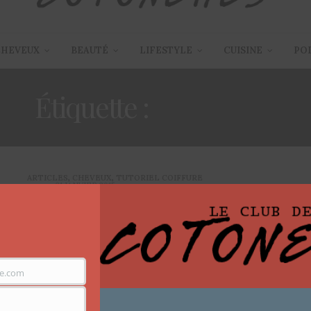
CHEVEUX
BEAUTÉ
LIFESTYLE
CUISINE
PO
Étiquette :
CHAPEAU
ARTICLES
,
CHEVEUX
,
TUTORIEL COIFFURE
31 JANVIER 2015
Porter le Chapeau ou la
capeline avec ses cheveux
crépus
e.com
Hello les cotonettes, à la base des bases des toutes
bases de cet article, je…