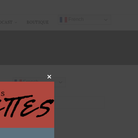
French
DCAST
BOUTIQUE
Close
French
this
module