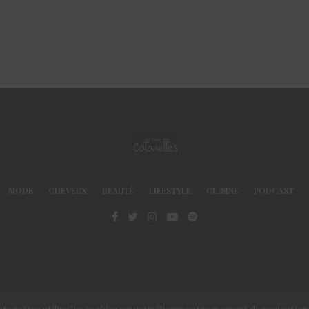
MODE
CHEVEUX
BEAUTÉ
LIFESTYLE
CUISINE
PODCAST
© Le Club des Cotonettes - Copyrights 2013 ©