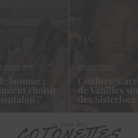
ES
,
FASHION
,
MODE
,
ARTICLES
,
CHEVEUX
,
ES HOMMES
TUTORIEL COIFFURE
e homme :
Coiffure: Carr
ment choisir
de Vanilles su
pantalon ?
des Sisterlocs
es cotonettes, J’espère que
Hello Les Cotonettes, Alors 
lez bien depuis la dernière
fait longtemps, oui vous m’a
’avais promis…
manqué et oui je…
ORE →
READ MORE →