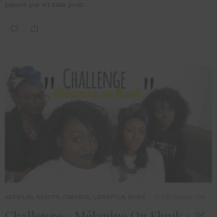
passée par ici mais pour…
ARTICLES
,
BEAUTÉ
,
CHEVEUX
,
LIFESTYLE
,
MODE
13 DÉCEMBRE 2015
Challenge « Mélanine On Fluuk » &