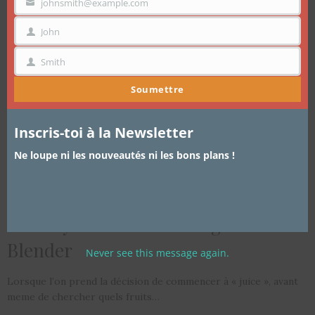
mo
johnsmith@example.com
VOTRE
EMAIL
John
PRÉNOM
Smith
NOM
Soumettre
Inscris-toi à la Newsletter
Ne loupe ni les nouveautés ni les bons plans !
ARTICLES
,
CUISINE
20 FÉVRIER 2014
Healthy Food II: Centrifugeuse VS
Blender
Never see this message again.
Lorsque l’on prend la décision de commencer à « juice », avant
meme de chercher quels fruits…