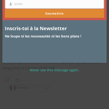
Smith
NOM
Soumettre
Inscris-toi à la Newsletter
Ne loupe ni les nouveautés ni les bons plans !
ARTICLES
,
EVÈNEMENTS
4 AVRIL 2014
Afterwork Beauté Lascad
Il y’a quelques jours j’ai été conviée ainsi que quelques autres
bloggeuses à l’afterwork beauté…
Never see this message again.
French