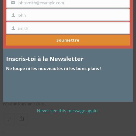
mo
johnsmith@example.com
VOTRE
EMAIL
John
PRÉNOM
Smith
NOM
Soumettre
Inscris-toi à la Newsletter
ARTICLES
,
CHEVEUX
,
TRUCS ET ASTUCES
27 NOVEMBRE 2015
Ne loupe ni les nouveautés ni les bons plans !
Ces Beurres capillaires qui
chouchoutent vos cheveux en hiver
il y a quelques temps ICI je vous parlais de mes bonnes
résolutions une fois…
Never see this message again.