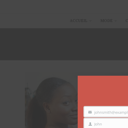
ACCUEIL
MODE
johnsmith@exampl
VOTRE
EMAIL
John
PRÉNOM