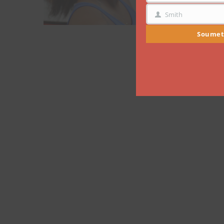
Smith
NOM
Soumet