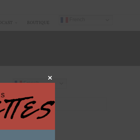
French
DCAST
BOUTIQUE
Close
French
this
module