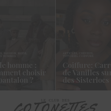
ES
,
FASHION
,
MODE
,
ARTICLES
,
CHEVEUX
,
ES HOMMES
TUTORIEL COIFFURE
e homme :
Coiffure: Carr
ment choisir
de Vanilles su
pantalon ?
des Sisterlocs
es cotonettes, J’espère que
Hello Les Cotonettes, Alors 
lez bien depuis la dernière
fait longtemps, oui vous m’a
’avais promis…
manqué et oui je…
ORE →
READ MORE →