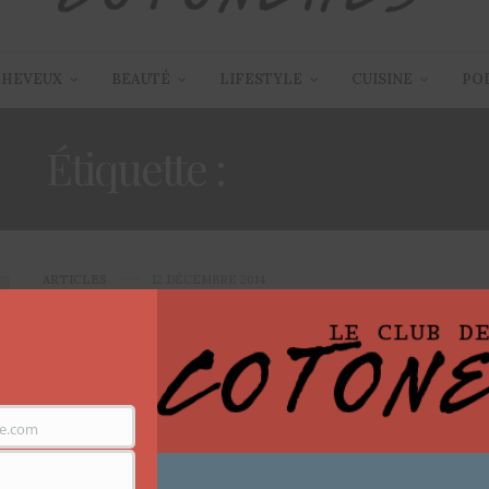
CHEVEUX
BEAUTÉ
LIFESTYLE
CUISINE
PO
Étiquette :
BRUSHING
ARTICLES
12 DÉCEMBRE 2014
Serum Lissant à la Kératine et
protéine de Cachemire Farida B
| Cadeau de Noel #3
e.com
Hello les Cotonettes, Il y a peu ici même sur le blog je
vous parlais…