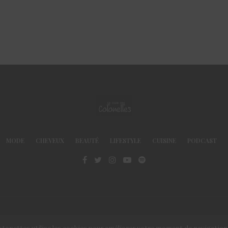
MODE
CHEVEUX
BEAUTÉ
LIFESTYLE
CUISINE
PODCAST
© Le Club des Cotonettes - Copyrights 2013 ©