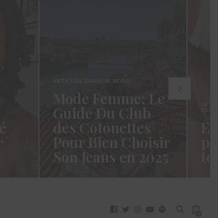
ARTICLES
,
FASHION
,
MODE
Mode Femme: Le
ARTI
Guide Du Club
SECR
é
des Cotonettes
Et
r
Pour Bien Choisir
pa
Son Jeans en 2025
to
oui ça
Coucou les Cotonettes ! Wawww !
Hello
vez
Cela fait tellement longtemps que
momen
j’ai hésité dès la…
j’es
READ MORE →
READ
0