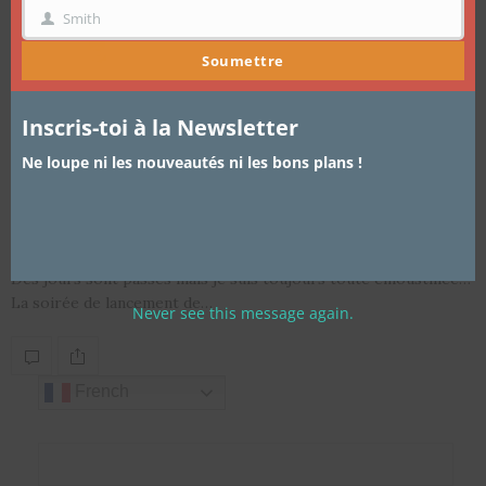
Smith
NOM
Soumettre
Inscris-toi à la Newsletter
ARTICLES
,
BEAUTÉ
,
EVÈNEMENTS
,
LIFESTYLE
23 DÉCEMBRE 2017
Ne loupe ni les nouveautés ni les bons plans !
Le Club des Cotonettes vit sa
Bioromance
Des jours sont passés mais je suis toujours toute émoustillée…
La soirée de lancement de…
Never see this message again.
French