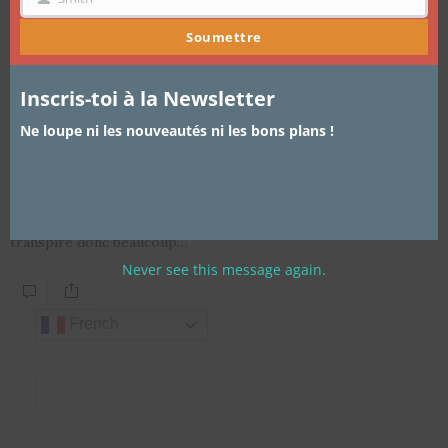
NOM
Soumettre
Inscris-toi à la Newsletter
Ne loupe ni les nouveautés ni les bons plans !
ARTICLES
,
CHEVEUX
,
TUTORIEL COIFFURE
12 AOÛT 2013
Johny Bravo inspired Updo
En ce moment, il fait chaud, je fais énormément de sport je
transpire donc beaucoup…
Never see this message again.
French