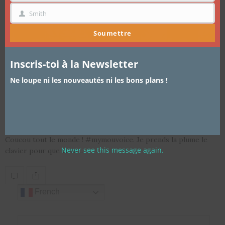
Smith
NOM
Soumettre
Inscris-toi à la Newsletter
Ne loupe ni les nouveautés ni les bons plans !
ARTICLES
,
LIFESTYLE
30 AVRIL 2015
Beauté en box
Coucou tout le monde ! #mymouvoice. Je prends la plume le
Never see this message again.
clavier pour que vous…
French